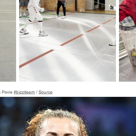
a Pavia
#bizziteam
/
Source